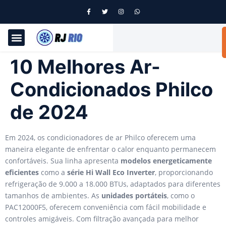
10 Melhores Ar-
Condicionados Philco
de 2024
Em 2024, os condicionadores de ar Philco oferecem uma
maneira elegante de enfrentar o calor enquanto permanecem
confortáveis. Sua linha apresenta
modelos energeticamente
eficientes
como a
série Hi Wall Eco Inverter
, proporcionando
refrigeração de 9.000 a 18.000 BTUs, adaptados para diferentes
tamanhos de ambientes. As
unidades portáteis
, como o
PAC12000F5, oferecem conveniência com fácil mobilidade e
controles amigáveis. Com filtração avançada para melhor