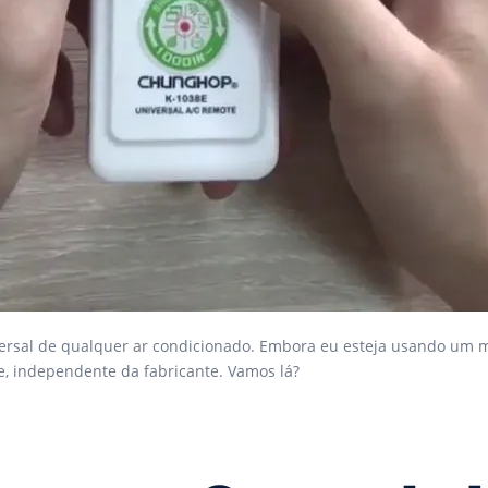
universal de qualquer ar condicionado. Embora eu esteja usando um 
, independente da fabricante. Vamos lá?