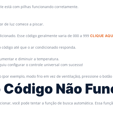
 ele está com pilhas funcionando corretamente.
or de luz comece a piscar.
dicionado. Esse código geralmente varia de 000 a 999
CLIQUE AQU
ro código até que o ar condicionado responda.
 aumentar e diminuir a temperatura.
uiu configurar o controle universal com sucesso!
(por exemplo, modo frio em vez de ventilação), pressione o botão “
o Código Não Fun
ncionar, você pode tentar a função de busca automática. Essa funç