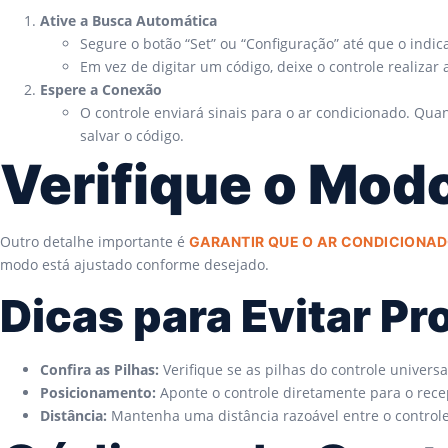
Ative a Busca Automática
Segure o botão “Set” ou “Configuração” até que o indic
Em vez de digitar um código, deixe o controle realizar
Espere a Conexão
O controle enviará sinais para o ar condicionado. Q
salvar o código.
Verifique o Mod
Outro detalhe importante é
GARANTIR QUE O AR CONDICIONA
modo está ajustado conforme desejado.
Dicas para Evitar P
Confira as Pilhas:
Verifique se as pilhas do controle universa
Posicionamento:
Aponte o controle diretamente para o rece
Distância:
Mantenha uma distância razoável entre o controle 