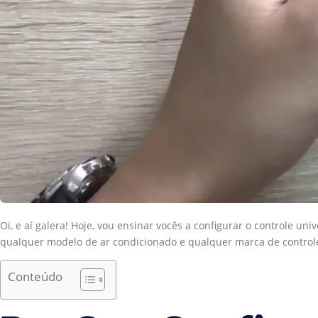
Oi, e aí galera! Hoje, vou ensinar vocês a configurar o controle 
qualquer modelo de ar condicionado e qualquer marca de controle
Conteúdo