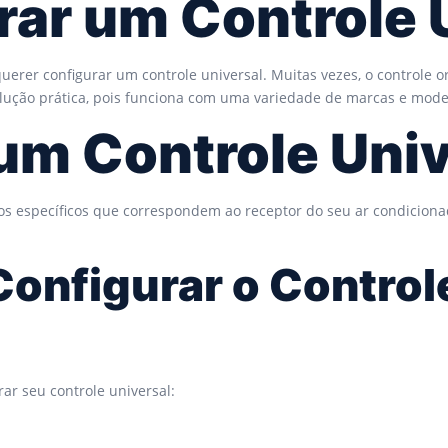
rar um Controle 
rer configurar um controle universal. Muitas vezes, o controle o
ução prática, pois funciona com uma variedade de marcas e modelos
m Controle Univ
os específicos que correspondem ao receptor do seu ar condiciona
Configurar o Control
ar seu controle universal: