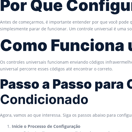
Por Que Configu
Antes de começarmos, é importante entender por que você pode que
simplesmente parar de funcionar. Um controle universal é uma sol
Como Funciona u
Os controles universais funcionam enviando códigos infravermelh
universal percorre esses códigos até encontrar o correto.
Passo a Passo para 
Condicionado
Agora, vamos ao que interessa. Siga os passos abaixo para configur
Inicie o Processo de Configuração