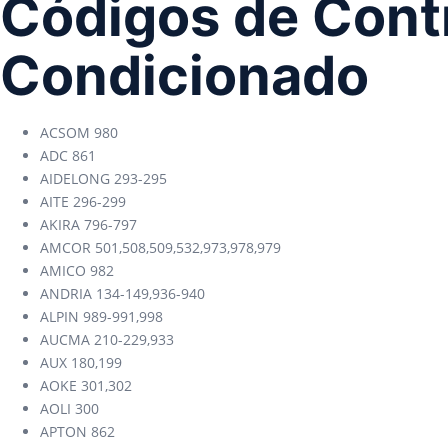
Códigos de Contr
Condicionado
ACSOM 980
ADC 861
AIDELONG 293-295
AITE 296-299
AKIRA 796-797
AMCOR 501,508,509,532,973,978,979
AMICO 982
ANDRIA 134-149,936-940
ALPIN 989-991,998
AUCMA 210-229,933
AUX 180,199
AOKE 301,302
AOLI 300
APTON 862