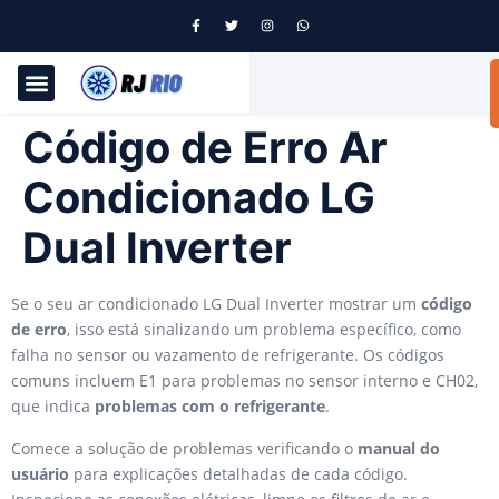
Código de Erro Ar
Condicionado LG
Dual Inverter
Se o seu ar condicionado LG Dual Inverter mostrar um
código
de erro
, isso está sinalizando um problema específico, como
falha no sensor ou vazamento de refrigerante. Os códigos
comuns incluem E1 para problemas no sensor interno e CH02,
que indica
problemas com o refrigerante
.
Comece a solução de problemas verificando o
manual do
usuário
para explicações detalhadas de cada código.