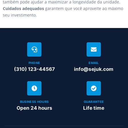
também pode ajudar a maximizar a longevidade da unidade.
Cuidados adequados
garantem que você aproveite ao máximo
seu investimento.
PHONE
EMAIL
(310) 123-44567
info@sejuk.com
BUSINESS HOURS
GUARANTEE
Open 24 hours
Life time