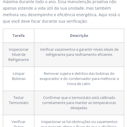
máxima durante todo o ano. Essa manutenção proativa não
apenas estende a vida útil da sua unidade, mas também
melhora seu desempenho e eficiência energética. Aqui está o
que você deve focar durante sua verificação:
Tarefa
Descrição
Inspecionar
Verificar vazamentos e garantir níveis ideais de
Nível de
refrigerante para resfriamento eficiente.
Refrigerante
Limpar
Remover sujeira e detritos das bobinas do
Bobinas
evaporador e do condensador para melhorar a
troca de calor.
Testar
Confirmar que o termostato está calibrado
Termostato
corretamente para manter as temperaturas
desejadas.
Verificar
Inspecionar se há obstruções ou vazamentos
Dutos
que possam afetar o fluxo de ar e a eficiência.