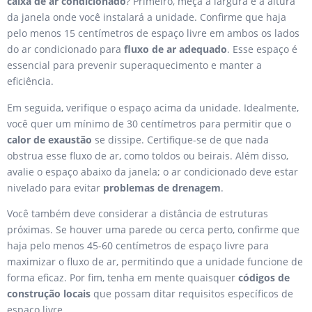
caixa de ar condicionado
? Primeiro, meça a largura e a altura
da janela onde você instalará a unidade. Confirme que haja
pelo menos 15 centímetros de espaço livre em ambos os lados
do ar condicionado para
fluxo de ar adequado
. Esse espaço é
essencial para prevenir superaquecimento e manter a
eficiência.
Em seguida, verifique o espaço acima da unidade. Idealmente,
você quer um mínimo de 30 centímetros para permitir que o
calor de exaustão
se dissipe. Certifique-se de que nada
obstrua esse fluxo de ar, como toldos ou beirais. Além disso,
avalie o espaço abaixo da janela; o ar condicionado deve estar
nivelado para evitar
problemas de drenagem
.
Você também deve considerar a distância de estruturas
próximas. Se houver uma parede ou cerca perto, confirme que
haja pelo menos 45-60 centímetros de espaço livre para
maximizar o fluxo de ar, permitindo que a unidade funcione de
forma eficaz. Por fim, tenha em mente quaisquer
códigos de
construção locais
que possam ditar requisitos específicos de
espaço livre.