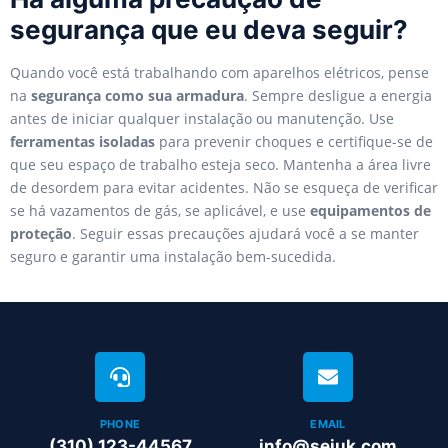
segurança que eu deva seguir?
Quando você está trabalhando com aparelhos elétricos, pense
na
segurança como sua armadura
. Sempre desligue a energia
antes de iniciar qualquer instalação ou manutenção. Use
ferramentas isoladas
para prevenir choques e certifique-se de
que seu espaço de trabalho esteja seco. Mantenha a área livre
de desordem para evitar acidentes. Não se esqueça de verificar
se há vazamentos de gás, se aplicável, e use
equipamentos de
proteção
. Seguir essas precauções ajudará você a se manter
seguro e garantir uma instalação bem-sucedida.
PHONE
EMAIL
(310) 123-44567
info@sejuk.com