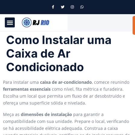
Como Instalar uma
Caixa de Ar
Condicionado
Para instalar uma
caixa de ar-condicionado
, comece reunindo
ferramentas essenciais
como nível, fita métrica e furadeira.
Escolha um local que permita um fluxo de ar desobstruído e
ofereça uma superfície sólida e nivelada.
Meça as
dimensões de instalação
para garantir a
compatibilidade com sua unidade. Prepare o local, verificando
se há acessibilidade elétrica adequada. Construa a caixa