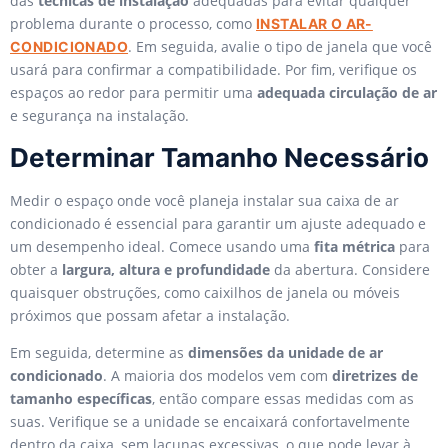
das
técnicas de instalação
adequadas para evitar qualquer
problema durante o processo, como
INSTALAR O AR-
. Em seguida, avalie o tipo de janela que você
CONDICIONADO
usará para confirmar a compatibilidade. Por fim, verifique os
espaços ao redor para permitir uma
adequada circulação de ar
e segurança na instalação.
Determinar Tamanho Necessário
Medir o espaço onde você planeja instalar sua caixa de ar
condicionado é essencial para garantir um ajuste adequado e
um desempenho ideal. Comece usando uma
fita métrica
para
obter a
largura, altura e profundidade
da abertura. Considere
quaisquer obstruções, como caixilhos de janela ou móveis
próximos que possam afetar a instalação.
Em seguida, determine as
dimensões da unidade de ar
condicionado
. A maioria dos modelos vem com
diretrizes de
tamanho específicas
, então compare essas medidas com as
suas. Verifique se a unidade se encaixará confortavelmente
dentro da caixa, sem lacunas excessivas, o que pode levar à