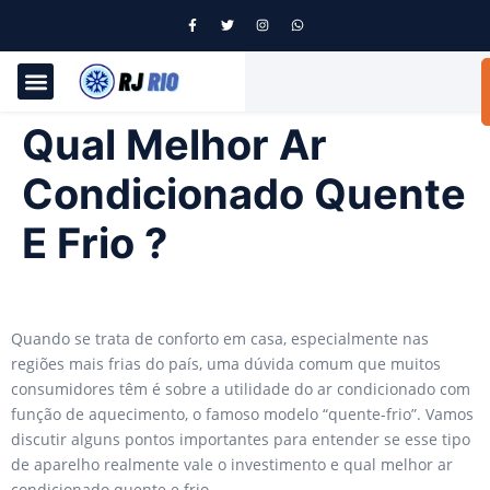
Qual Melhor Ar
Condicionado Quente
E Frio ?
Quando se trata de conforto em casa, especialmente nas
regiões mais frias do país, uma dúvida comum que muitos
consumidores têm é sobre a utilidade do ar condicionado com
função de aquecimento, o famoso modelo “quente-frio”. Vamos
discutir alguns pontos importantes para entender se esse tipo
de aparelho realmente vale o investimento e qual melhor ar
condicionado quente e frio.