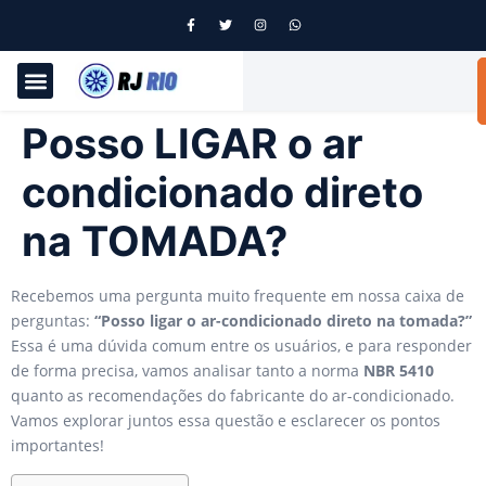
Posso LIGAR o ar
condicionado direto
na TOMADA?
Recebemos uma pergunta muito frequente em nossa caixa de
perguntas:
“Posso ligar o ar-condicionado direto na tomada?”
Essa é uma dúvida comum entre os usuários, e para responder
de forma precisa, vamos analisar tanto a norma
NBR 5410
quanto as recomendações do fabricante do ar-condicionado.
Vamos explorar juntos essa questão e esclarecer os pontos
importantes!