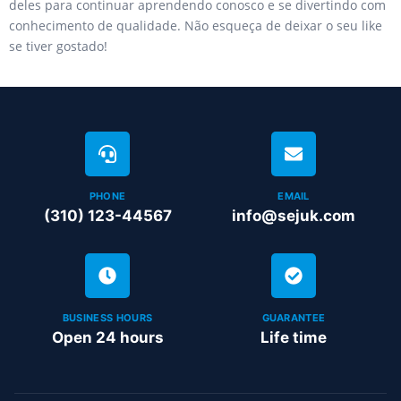
deles para continuar aprendendo conosco e se divertindo com
conhecimento de qualidade. Não esqueça de deixar o seu like
se tiver gostado!
PHONE
EMAIL
(310) 123-44567
info@sejuk.com
BUSINESS HOURS
GUARANTEE
Open 24 hours
Life time