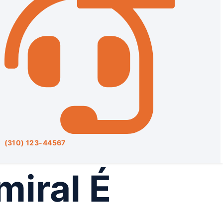
(310) 123-44567
iral É