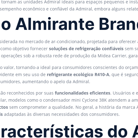
 tornam as unidades Admiral ideais para espaços pequenos e instal
desempenho econômico e confiável da Admiral, embora alguns relat
do Almirante Bra
iderada no mercado de ar-condicionado, projetada para oferecer
a como objetivo fornecer
soluções de refrigeração confiáveis
sem so
 operações sob a robusta rede de produção da Midea Carrier, gara
o valor, tornando-a ideal para consumidores conscientes do orç
vidente em seu uso de
refrigerante ecológico R410-A
, que é segur
sumidores, aumentando o apelo da Admiral.
 são reconhecidos por suas
funcionalidades eficientes
. Usuários e
icular, modelos como o condensador mini Cyclone 38K atendem a a
ctos
sem comprometer a qualidade. No geral, a história da marca 
is
adaptadas às diversas necessidades dos consumidores.
aracterísticas do