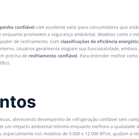
penho confiável
com excelente valor para consumidores que estão
ente enquanto promovem a segurança ambiental. Modelos como o m
 poder de resfriamento. Com
classificações de eficiência energéti
 interno. Usuários geralmente elogiam sua funcionalidade, embora 
uem precisa de
resfriamento confiável
. Para entender melhor como
fico.
ontos
micos, oferecendo desempenho de refrigeração confiável sem com
nte um impacto ambiental mínimo enquanto melhora a qualidade do
ica, especialmente nos modelos de 9.000 e 12.000 BTUs, ajudam a red