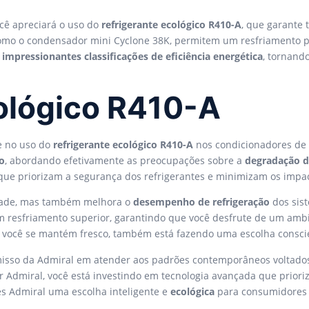
ocê apreciará o uso do
refrigerante ecológico R410-A
, que garante
como o condensador mini Cyclone 38K, permitem um resfriamento p
m
impressionantes classificações de eficiência energética
, tornand
ológico R410-A
e no uso do
refrigerante ecológico R410-A
nos condicionadores de a
o
, abordando efetivamente as preocupações sobre a
degradação d
ue priorizam a segurança dos refrigerantes e minimizam os impact
idade, mas também melhora o
desempenho de refrigeração
dos sist
m resfriamento superior, garantindo que você desfrute de um amb
to você se mantém fresco, também está fazendo uma escolha consci
misso da Admiral em atender aos padrões contemporâneos voltado
ar Admiral, você está investindo em tecnologia avançada que prio
es Admiral uma escolha inteligente e
ecológica
para consumidores 