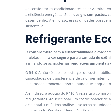
Ao considerar os condicionadores de ar Admiral, v
a eficiência energética. Seus
designs compactos
, 
desempenho. Além disso, essas unidades possue
sustentável.
Refrigerante Ec
O
compromisso com a sustentabilidade
é evident
projetado para ser
seguro para a camada de ozôni
alinhando-se às modernas
regulações ambientais
q
O R410-A não só apoia os esforços de sustentabil
capacidades de transferência de calor permitem u
integridade ambiental. Isso significa que, enquan
Além disso, a adoção do R410-A ressalta o compro
refrigerantes. Ao selecionar um condicionador de 
ambiental. Em última análise, isso torna as unidad
buscam soluções de refrigeração eficazes.