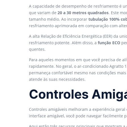
A capacidade de desempenho de resfriamento é um
que variam de
20 a 30 metros quadrados
. Este mo
tamanho médio. Ao incorporar
tubulação 100% co
resfriamento aprimorada em comparação com alter
A alta Relação de Eficiência Energética (EER) da 
resfriamento potente. Além disso, a
função ECO
per
quentes.
Para aqueles momentos em que você precisa de alív
rapidamente. No geral, o ar-condicionado Agratt
permaneça confortável mesmo nas condições mais 
atende às suas necessidades.
Controles Amigá
Controles amigáveis melhoram a experiência geral d
interface amigável, você pode navegar facilmente p
Aqui estão três recursos principais que mostram a