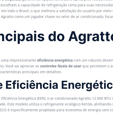
tes escolham a capacidade de refrigeração certa para suas necessi
 em todo o Brasil, o que melhora a satisfação do usuário por meio 
a Agratto como um jogador chave no setor de ar condicionado, foc
ncipais do Agrat
a uma impressionante
eficiência energética
com um robusto desemp
o. Você vai apreciar os
controles fáceis de usar
que permitem o ac
acterísticas principais em detalhes.
 Eficiência Energéti
Eficiência Energética (EER), o ar-condicionado Agratto 12.000 BTU
ade. Este modelo utiliza o refrigerante ecológico R410A, alinhando
 ECO é especificamente projetada para economia de energia sem