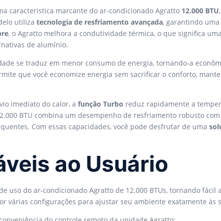
a característica marcante do ar-condicionado Agratto
12.000 BTU
delo utiliza
tecnologia de resfriamento avançada
, garantindo uma
bre
, o Agratto melhora a condutividade térmica, o que significa uma
nativas de alumínio.
unidade se traduz em menor consumo de energia, tornando-a econô
mite que você economize energia sem sacrificar o conforto, mante
io imediato do calor, a
função Turbo
reduz rapidamente a tempera
o 12.000 BTU combina um desempenho de resfriamento robusto com 
quentes. Com essas capacidades, você pode desfrutar de uma
sol
veis ao Usuário
e uso do ar-condicionado Agratto de 12.000 BTUs, tornando fácil 
or várias configurações para ajustar seu ambiente exatamente às 
 conveniência do controle remoto da unidade Agratto: