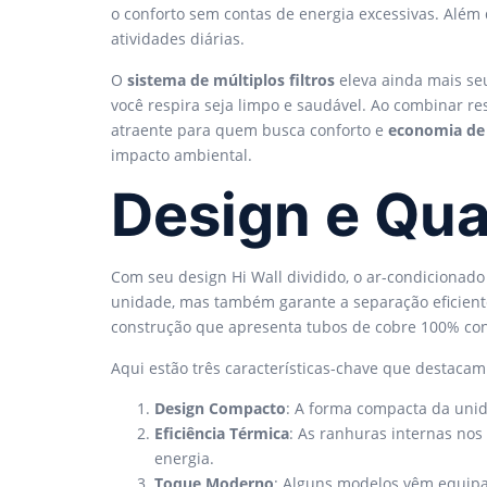
o conforto sem contas de energia excessivas. Além
atividades diárias.
O
sistema de múltiplos filtros
eleva ainda mais s
você respira seja limpo e saudável. Ao combinar re
atraente para quem busca conforto e
economia de
impacto ambiental.
Design e Qua
Com seu design Hi Wall dividido, o ar-condicionad
unidade, mas também garante a separação eficien
construção que apresenta tubos de cobre 100% con
Aqui estão três características-chave que destaca
Design Compacto
: A forma compacta da unid
Eficiência Térmica
: As ranhuras internas no
energia.
Toque Moderno
: Alguns modelos vêm equip