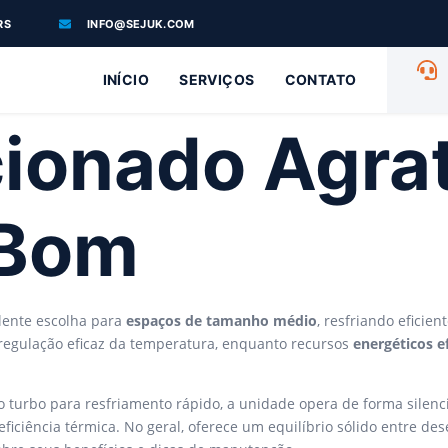
RS
INFO@SEJUK.COM
INÍCIO
SERVIÇOS
CONTATO
ionado Agra
 Bom
ente escolha para
espaços de tamanho médio
, resfriando efici
regulação eficaz da temperatura, enquanto recursos
energéticos e
o turbo para resfriamento rápido, a unidade opera de forma silenc
ficiência térmica. No geral, oferece um equilíbrio sólido entre d