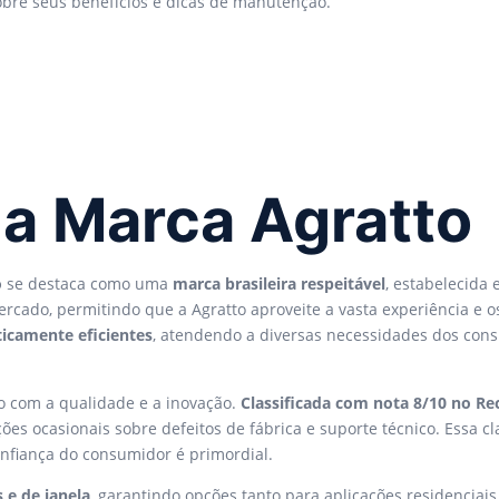
sobre seus benefícios e dicas de manutenção.
da Marca Agratto
o
se destaca como uma
marca brasileira respeitável
, estabelecida 
cado, permitindo que a Agratto aproveite a vasta experiência e os
ticamente eficientes
, atendendo a diversas necessidades dos con
o com a qualidade e a inovação.
Classificada com nota 8/10 no R
es ocasionais sobre defeitos de fábrica e suporte técnico. Essa cl
nfiança do consumidor é primordial.
s e de janela
, garantindo opções tanto para aplicações residencia