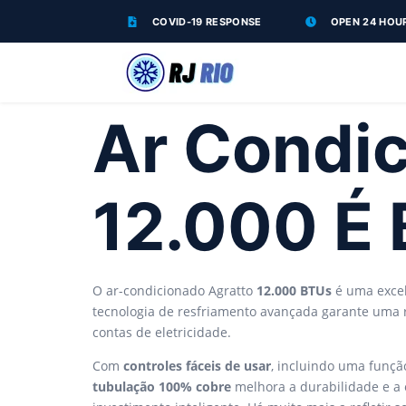
COVID-19 RESPONSE
OPEN 24 HOU
Ar Condic
12.000 É
O ar-condicionado Agratto
12.000 BTUs
é uma excel
tecnologia de resfriamento avançada garante uma 
contas de eletricidade.
Com
controles fáceis de usar
, incluindo uma funçã
tubulação 100% cobre
melhora a durabilidade e a e