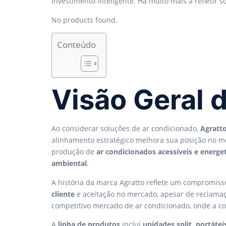
investimento inteligente. Há muito mais a refletir 
No products found.
Conteúdo
Visão Geral 
Ao considerar soluções de ar condicionado,
Agratt
alinhamento estratégico melhora sua posição no mer
produção de
ar condicionados acessíveis e energe
ambiental
.
A história da marca Agratto reflete um compromiss
cliente
e aceitação no mercado, apesar de reclamaçõ
competitivo mercado de ar condicionado, onde a co
A
linha de produtos
inclui
unidades split, portátei