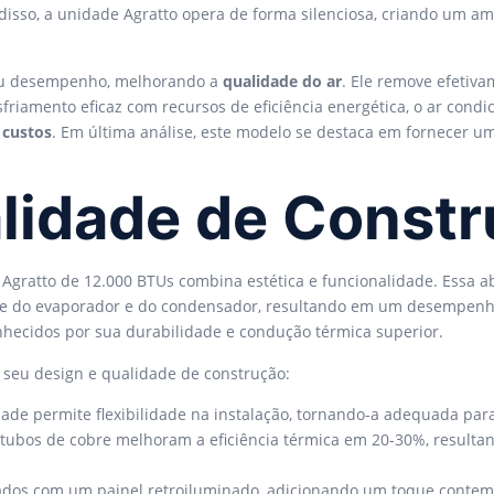
 disso, a unidade Agratto opera de forma silenciosa, criando um a
eu desempenho, melhorando a
qualidade do ar
. Ele remove efetiva
sfriamento eficaz com recursos de eficiência energética, o ar con
 custos
. Em última análise, este modelo se destaca em fornecer 
lidade de Const
o Agratto de 12.000 BTUs combina estética e funcionalidade. Essa
te do evaporador e do condensador, resultando em um desempenho
hecidos por sua durabilidade e condução térmica superior.
m seu design e qualidade de construção:
ade permite flexibilidade na instalação, tornando-a adequada par
s tubos de cobre melhoram a eficiência térmica em 20-30%, result
ados com um painel retroiluminado, adicionando um toque conte