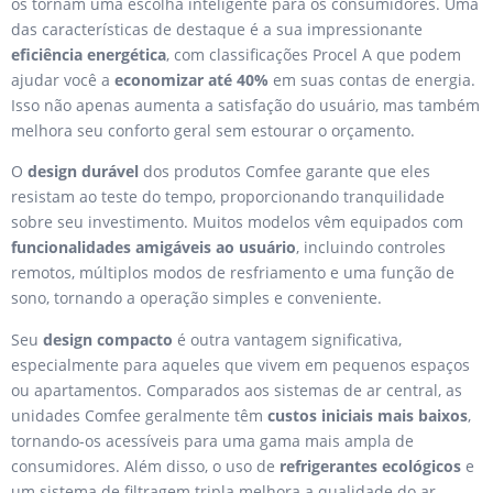
os tornam uma escolha inteligente para os consumidores. Uma
das características de destaque é a sua impressionante
eficiência energética
, com classificações Procel A que podem
ajudar você a
economizar até 40%
em suas contas de energia.
Isso não apenas aumenta a satisfação do usuário, mas também
melhora seu conforto geral sem estourar o orçamento.
O
design durável
dos produtos Comfee garante que eles
resistam ao teste do tempo, proporcionando tranquilidade
sobre seu investimento. Muitos modelos vêm equipados com
funcionalidades amigáveis ao usuário
, incluindo controles
remotos, múltiplos modos de resfriamento e uma função de
sono, tornando a operação simples e conveniente.
Seu
design compacto
é outra vantagem significativa,
especialmente para aqueles que vivem em pequenos espaços
ou apartamentos. Comparados aos sistemas de ar central, as
unidades Comfee geralmente têm
custos iniciais mais baixos
,
tornando-os acessíveis para uma gama mais ampla de
consumidores. Além disso, o uso de
refrigerantes ecológicos
e
um sistema de filtragem tripla melhora a qualidade do ar