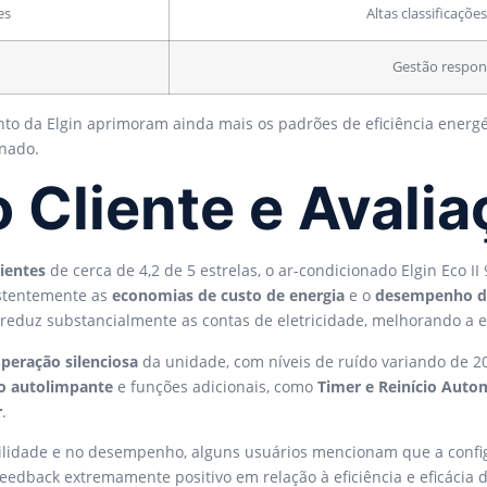
es
Altas classificaç
Gestão respons
o da Elgin aprimoram ainda mais os padrões de eficiência energét
onado.
o Cliente e Avali
lientes
de cerca de 4,2 de 5 estrelas, o ar-condicionado Elgin Eco I
istentemente as
economias de custo de energia
e o
desempenho de
o reduz substancialmente as contas de eletricidade, melhorando a e
peração silenciosa
da unidade, com níveis de ruído variando de 20
ro autolimpante
e funções adicionais, como
Timer e Reinício Auto
r
.
lidade e no desempenho, alguns usuários mencionam que a config
dback extremamente positivo em relação à eficiência e eficácia da