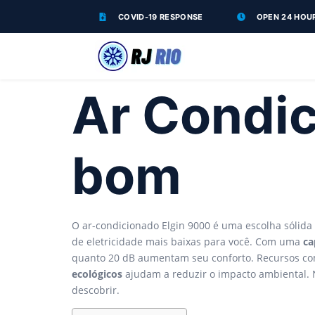
COVID-19 RESPONSE
OPEN 24 HOU
Ar Condic
bom
O ar-condicionado Elgin 9000 é uma escolha sólida 
de eletricidade mais baixas para você. Com uma
ca
quanto 20 dB aumentam seu conforto. Recursos como
ecológicos
ajudam a reduzir o impacto ambiental. N
descobrir.