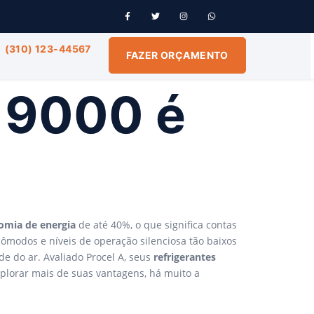
(310) 123-44567
FAZER ORÇAMENTO
n 9000 é
omia de energia
de até 40%, o que significa contas
cômodos e níveis de operação silenciosa tão baixos
e do ar. Avaliado Procel A, seus
refrigerantes
xplorar mais de suas vantagens, há muito a