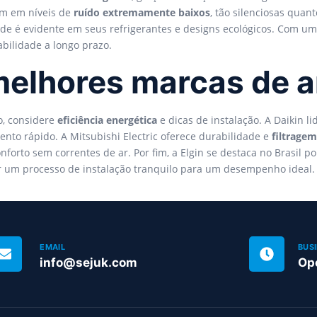
am em níveis de
ruído extremamente baixos
, tão silenciosas qua
ade é evidente em seus refrigerantes e designs ecológicos. Com u
bilidade a longo prazo.
melhores marcas de 
o, considere
eficiência energética
e dicas de instalação. A Daikin l
ento rápido. A Mitsubishi Electric oferece durabilidade e
filtrage
orto sem correntes de ar. Por fim, a Elgin se destaca no Brasil p
ir um processo de instalação tranquilo para um desempenho ideal.
EMAIL
BUS
info@sejuk.com
Op