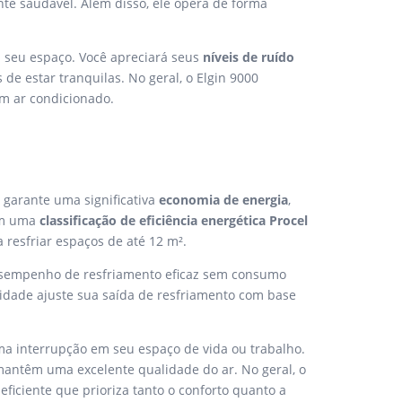
e saudável. Além disso, ele opera de forma
m seu espaço. Você apreciará seus
níveis de ruído
de estar tranquilas. No geral, o Elgin 9000
em ar condicionado.
o garante uma significativa
economia de energia
,
om uma
classificação de eficiência energética Procel
resfriar espaços de até 12 m².
esempenho de resfriamento eficaz sem consumo
unidade ajuste sua saída de resfriamento com base
ma interrupção em seu espaço de vida ou trabalho.
ntêm uma excelente qualidade do ar. No geral, o
ficiente que prioriza tanto o conforto quanto a