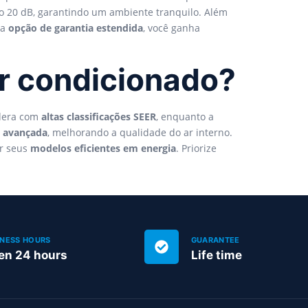
nto 20 dB, garantindo um ambiente tranquilo. Além
ma
opção de garantia estendida
, você ganha
ar condicionado?
idera com
altas classificações SEER
, enquanto a
m avançada
, melhorando a qualidade do ar interno.
or seus
modelos eficientes em energia
. Priorize
INESS HOURS
GUARANTEE
en 24 hours
Life time