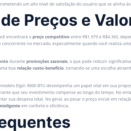
prometendo um alto nível de satisfação do usuário que se alinha 
e Preços e Valo
você encontrará o
preço competitivo
entre R$1.979 e R$4.365, depen
te concorrente no mercado, especialmente quando você realiza uma
onto
durante
promoções sazonais
, o que pode reduzir significat
e uma boa
relação custo-benefício
, tornando-se uma escolha atraen
modelo Elgin 9000 BTU desempenha um papel vital em sua proposta
garante que seu investimento compense ao longo do tempo. No entan
ar sua despesa total. No geral, ao pesar o preço inicial em relaç
nteligente
em conforto e eficiência.
requentes