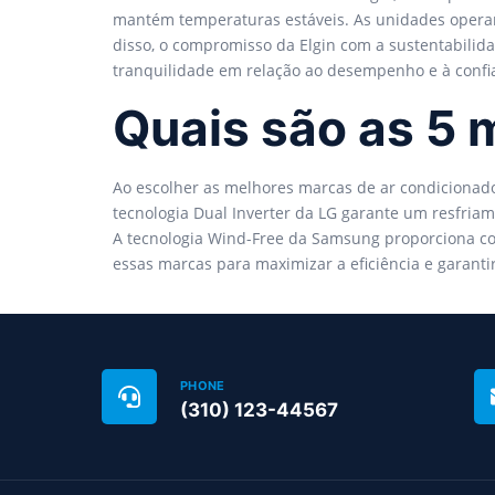
mantém temperaturas estáveis. As unidades oper
disso, o compromisso da Elgin com a sustentabilid
tranquilidade em relação ao desempenho e à confia
Quais são as 5 
Ao escolher as melhores marcas de ar condicionad
tecnologia Dual Inverter da LG garante um resfriam
A tecnologia Wind-Free da Samsung proporciona conf
essas marcas para maximizar a eficiência e garant
PHONE
(310) 123-44567