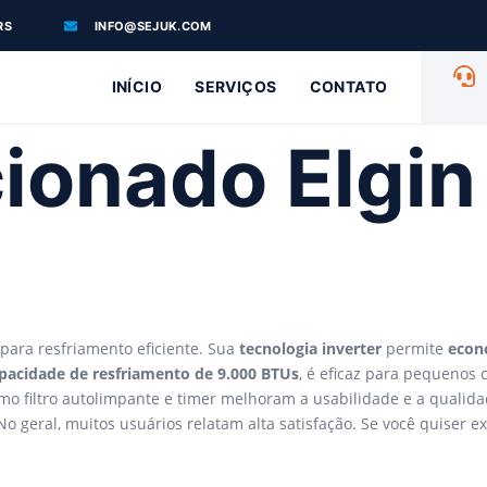
RS
INFO@SEJUK.COM
INÍCIO
SERVIÇOS
CONTATO
ionado Elgi
para resfriamento eficiente. Sua
tecnologia inverter
permite
econ
pacidade de resfriamento de 9.000 BTUs
, é eficaz para pequenos 
 filtro autolimpante e timer melhoram a usabilidade e a qualidad
o geral, muitos usuários relatam alta satisfação. Se você quiser e