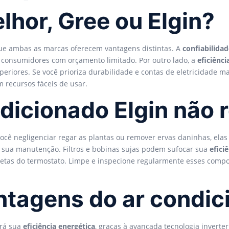
lhor, Gree ou Elgin?
que ambas as marcas oferecem vantagens distintas. A
confiabilida
 consumidores com orçamento limitado. Por outro lado, a
eficiênci
periores. Se você prioriza durabilidade e contas de eletricidade ma
 recursos fáceis de usar.
dicionado Elgin não r
cê negligenciar regar as plantas ou remover ervas daninhas, elas
ue sua manutenção. Filtros e bobinas sujas podem sufocar sua
efici
retas do termostato. Limpe e inspecione regularmente esses compo
ntagens do ar condic
ará sua
eficiência energética
, graças à avançada tecnologia inverte