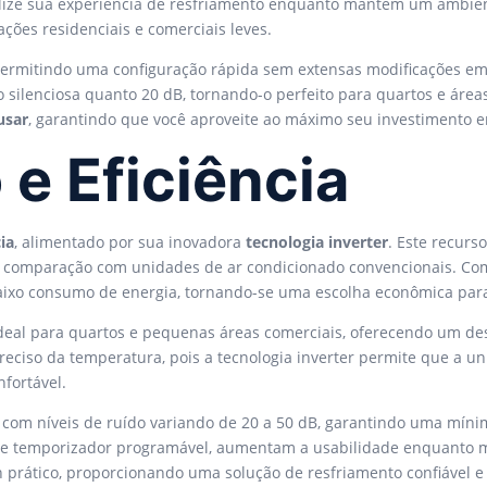
lize sua experiência de resfriamento enquanto mantém um ambient
ções residenciais e comerciais leves.
 permitindo uma configuração rápida sem extensas modificações e
silenciosa quanto 20 dB, tornando-o perfeito para quartos e áreas 
usar
, garantindo que você aproveite ao máximo seu investimento 
e Eficiência
ia
, alimentado por sua inovadora
tecnologia inverter
. Este recurs
 comparação com unidades de ar condicionado convencionais. C
aixo consumo de energia, tornando-se uma escolha econômica para 
deal para quartos e pequenas áreas comerciais, oferecendo um d
 preciso da temperatura, pois a tecnologia inverter permite que a 
fortável.
, com níveis de ruído variando de 20 a 50 dB, garantindo uma míni
e temporizador programável, aumentam a usabilidade enquanto ma
prático, proporcionando uma solução de resfriamento confiável e e