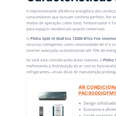
A impressionante eficiência energética dos condic
consumidores que buscam conforto perfeito. Por e
modos de operação, como Sono, Temporizador e Tur
para espaços residenciais quanto comerciais.
O
Philco Split Hi Wall Eco 12000 BTUs Frio Inver
recursos inteligentes como conectividade Wi-Fi e u
Inverter avançada, economizando até 70% de energ
Se você está considerando áreas maiores, o
Philco
melhorando a distribuição do ar com as funcionali
refrigerantes—essas dicas de manutenção prolongam
AR CONDICIONA
PAC9000IQFM1
Design sofisticado
Economia e eficiên
Saúde garantida: F