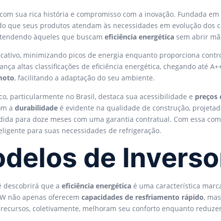
com sua rica história e compromisso com a inovação. Fundada em 
ndo que seus produtos atendam às necessidades em evolução dos c
, atendendo àqueles que buscam
eficiência energética
sem abrir mão
icativo, minimizando picos de energia enquanto proporciona contro
ça altas classificações de eficiência energética, chegando até A+
moto
, facilitando a adaptação do seu ambiente.
o, particularmente no Brasil, destaca sua acessibilidade e
preços 
om a
durabilidade
é evidente na qualidade de construção, projetad
dida para doze meses com uma garantia contratual. Com essa combi
ligente para suas necessidades de refrigeração.
odelos de Inverso
cê descobrirá que a
eficiência energética
é uma característica marca
9W não apenas oferecem
capacidades de resfriamento rápido
, ma
es recursos, coletivamente, melhoram seu conforto enquanto reduze