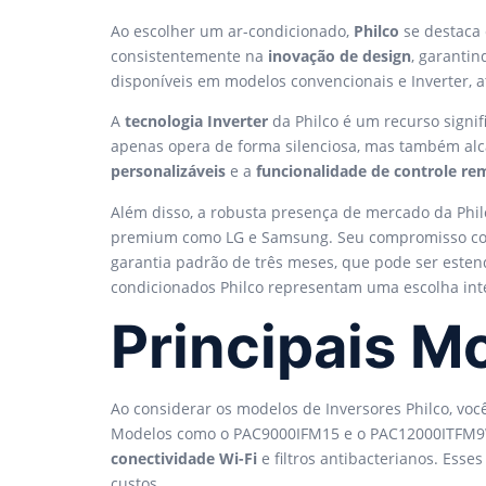
Ao escolher um ar-condicionado,
Philco
se destaca 
consistentemente na
inovação de design
, garanti
disponíveis em modelos convencionais e Inverter
A
tecnologia Inverter
da Philco é um recurso signif
apenas opera de forma silenciosa, mas também alcan
personalizáveis
e a
funcionalidade de controle re
Além disso, a robusta presença de mercado da Philc
premium como LG e Samsung. Seu compromisso c
garantia padrão de três meses, que pode ser esten
condicionados Philco representam uma escolha inte
Principais M
Ao considerar os modelos de Inversores Philco, vo
Modelos como o PAC9000IFM15 e o PAC12000ITFM
conectividade Wi-Fi
e filtros antibacterianos. Ess
custos.