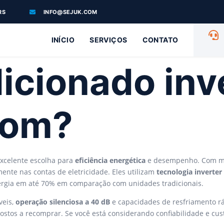
RS
INFO@SEJUK.COM
INÍCIO
SERVIÇOS
CONTATO
icionado inv
bom?
excelente escolha para
eficiência energética
e desempenho. Com mod
ente nas contas de eletricidade. Eles utilizam
tecnologia inverte
ergia em até 70% em comparação com unidades tradicionais.
veis,
operação silenciosa a 40 dB
e capacidades de resfriamento r
ostos a recomprar. Se você está considerando confiabilidade e cus