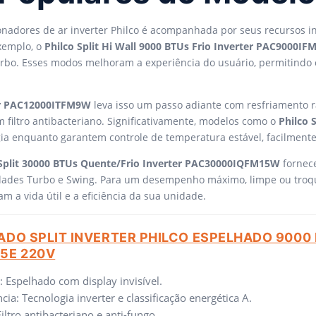
ionadores de ar inverter Philco é acompanhada por seus recursos i
xemplo, o
Philco Split Hi Wall 9000 BTUs Frio Inverter PAC9000IF
bo. Esses modos melhoram a experiência do usuário, permitindo c
ter PAC12000ITFM9W
leva isso um passo adiante com resfriamento r
m filtro antibacteriano. Significativamente, modelos como o
Philco 
ia enquanto garantem controle de temperatura estável, facilmente
 Split 30000 BTUs Quente/Frio Inverter PAC30000IQFM15W
fornece
dades Turbo e Swing. Para um desempenho máximo, limpe ou troque 
 a vida útil e a eficiência da sua unidade.
DO SPLIT INVERTER PHILCO ESPELHADO 9000 
5E 220V
: Espelhado com display invisível.
cia: Tecnologia inverter e classificação energética A.
iltro antibacteriano e anti-fungo.