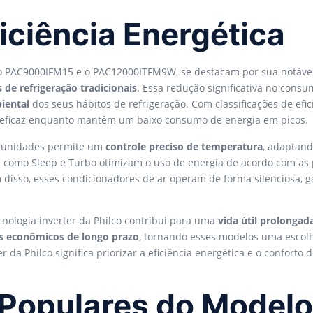
iciência Energética
o o PAC9000IFM15 e o PAC12000ITFM9W, se destacam por sua notáve
 de refrigeração tradicionais
. Essa redução significativa no cons
iental
dos seus hábitos de refrigeração. Com classificações de ef
 eficaz enquanto mantêm um baixo consumo de energia em picos.
 unidades permite um
controle preciso de temperatura
, adaptand
s como Sleep e Turbo otimizam o uso de energia de acordo com as 
m disso, esses condicionadores de ar operam de forma silenciosa
cnologia inverter da Philco contribui para uma
vida útil prolonga
os econômicos de longo prazo
, tornando esses modelos uma escolh
r da Philco significa priorizar a eficiência energética e o confor
 Populares do Modelo