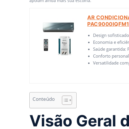
apoiam ainda mais sua escolha.
AR CONDICIONA
PAC9000IQFM1
Design sofisticado
Economia e eficiên
Saúde garantida: F
Conforto personal
Versatilidade com
Conteúdo
Visão Geral 