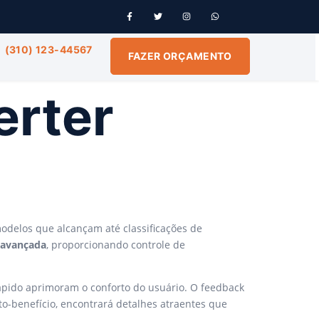
(310) 123-44567
FAZER ORÇAMENTO
erter
elos que alcançam até classificações de
r avançada
, proporcionando controle de
ápido aprimoram o conforto do usuário. O feedback
to-benefício, encontrará detalhes atraentes que