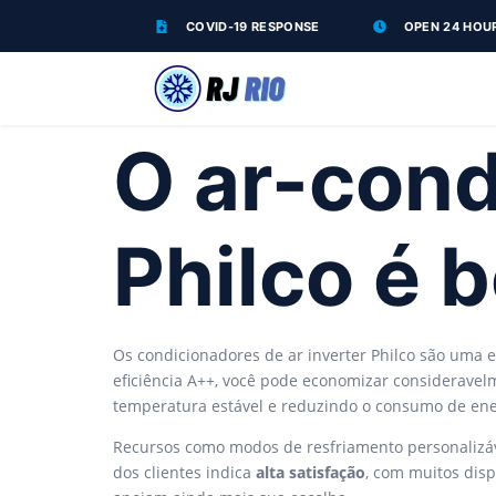
COVID-19 RESPONSE
OPEN 24 HOU
O ar-cond
Philco é 
Os condicionadores de ar inverter Philco são uma 
eficiência A++, você pode economizar consideravelm
temperatura estável e reduzindo o consumo de en
Recursos como modos de resfriamento personalizá
dos clientes indica
alta satisfação
, com muitos disp