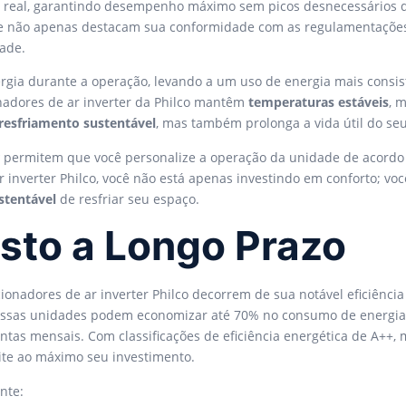
real, garantindo desempenho máximo sem picos desnecessários d
ue não apenas destacam sua conformidade com as regulamentaçõ
ade.
ergia durante a operação, levando a um uso de energia mais consi
nadores de ar inverter da Philco mantêm
temperaturas estáveis
, 
resfriamento sustentável
, mas também prolonga a vida útil do se
permitem que você personalize a operação da unidade de acord
ar inverter Philco, você não está apenas investindo em conforto
stentável
de resfriar seu espaço.
sto a Longo Prazo
onadores de ar inverter Philco decorrem de sua notável eficiência
 Essas unidades podem economizar até 70% no consumo de energia
ontas mensais. Com classificações de eficiência energética de A+
te ao máximo seu investimento.
nte: