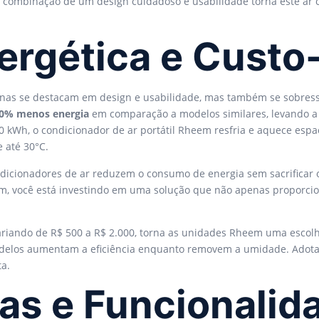
l, a combinação de um design cuidadoso e usabilidade torna este a
nergética e Custo
enas se destacam em design e usabilidade, mas também se sobre
0% menos energia
em comparação a modelos similares, levando a r
 kWh, o condicionador de ar portátil Rheem resfria e aquece espaç
 até 30°C.
dicionadores de ar reduzem o consumo de energia sem sacrificar
eem, você está investindo em uma solução que não apenas proporc
variando de R$ 500 a R$ 2.000, torna as unidades Rheem uma escolh
odelos aumentam a eficiência enquanto removem a umidade. Adota
ta.
cas e Funcionalid