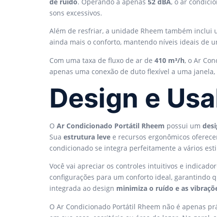
de ruído
. Operando a apenas
52 dBA
, o ar condic
sons excessivos.
Além de resfriar, a unidade Rheem também inclui
ainda mais o conforto, mantendo níveis ideais de 
Com uma taxa de fluxo de ar de
410 m³/h
, o Ar Co
apenas uma conexão de duto flexível a uma janela
Design e Usa
O
Ar Condicionado Portátil Rheem
possui um
des
Sua
estrutura leve
e recursos ergonômicos oferecem
condicionado se integra perfeitamente a vários est
Você vai apreciar os controles intuitivos e indica
configurações para um conforto ideal, garantindo 
integrada ao design
minimiza o ruído e as vibraçõ
O Ar Condicionado Portátil Rheem não é apenas pr