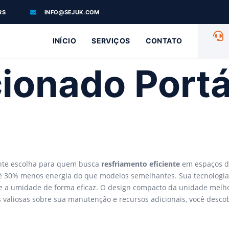
RS
INFO@SEJUK.COM
INÍCIO
SERVIÇOS
CONTATO
ionado Portá
ente escolha para quem busca
resfriamento eficiente
em espaços d
té 30% menos energia do que modelos semelhantes. Sua tecnologi
a umidade de forma eficaz. O design compacto da unidade melhora
 valiosas sobre sua manutenção e recursos adicionais, você desc