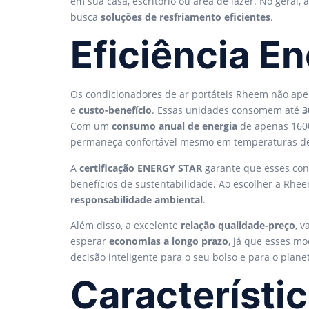
em sua casa, escritório ou área de lazer. No gera
busca
soluções de resfriamento eficientes
.
Eficiência E
Os condicionadores de ar portáteis Rheem não ap
e
custo-benefício
. Essas unidades consomem até
3
Com um
consumo anual de energia
de apenas 1600
permaneça confortável mesmo em temperaturas de
A
certificação ENERGY STAR
garante que esses con
benefícios de sustentabilidade. Ao escolher a Rh
responsabilidade ambiental
.
Além disso, a excelente
relação qualidade-preço
, 
esperar
economias a longo prazo
, já que esses m
decisão inteligente para o seu bolso e para o plane
Característi