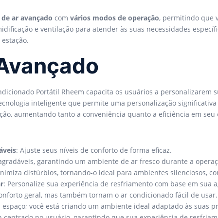
 de ar avançado
com
vários modos de operação
, permitindo que 
idificação e ventilação para atender às suas necessidades específ
 estação.
 Avançado
ndicionado Portátil Rheem capacita os usuários a personalizarem 
cnologia inteligente que permite uma personalização significativa d
ção, aumentando tanto a conveniência quanto a eficiência em seu 
áveis
: Ajuste seus níveis de conforto de forma eficaz.
agradáveis, garantindo um ambiente de ar fresco durante a operaç
inimiza distúrbios, tornando-o ideal para ambientes silenciosos, co
r
: Personalize sua experiência de resfriamento com base em sua
forto geral, mas também tornam o ar condicionado fácil de usar.
u espaço; você está criando um ambiente ideal adaptado às suas p
n centrado no usuário, garantindo que sua experiência de resfriame