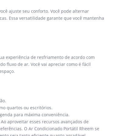
você ajuste seu conforto. Você pode alternar
icas. Essa versatilidade garante que você mantenha
sua experiência de resfriamento de acordo com
o fluxo de ar. Você vai apreciar como é fácil
espaço.
ão.
mo quartos ou escritórios.
 agenda para máxima conveniência.
 Ao aproveitar esses recursos avançados de
referências. O Ar Condicionado Portátil Rheem se
nto seja tanto eficiente quanto agradável.