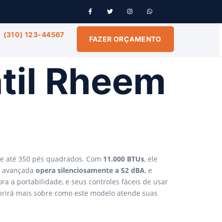
(310) 123-44567
FAZER ORÇAMENTO
til Rheem
e até 350 pés quadrados. Com
11.000 BTUs
, ele
a avançada
opera silenciosamente a 52 dBA
, e
 a portabilidade, e seus controles fáceis de usar
obrirá mais sobre como este modelo atende suas