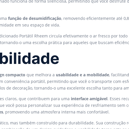
ionado funciona de forma silenciosa, permitindo que você desfrute
 uma
função de desumidificação
, removendo eficientemente até 0,
umidade em seu espaço de vida.
ndicionado Portátil Rheem circula efetivamente o ar fresco por todo
, tornando-o uma escolha prática para aqueles que buscam eficiê
bilidade
ign compacto
que melhora a
usabilidade e a mobilidade
, facilita
 conveniência portátil, permitindo que você o transporte com esf
ilos de decoração, tornando-o uma excelente escolha tanto para am
dores claros, que contribuem para uma
interface amigável
. Esses re
que você possa personalizar sua experiência de resfriamento sem c
es
, promovendo uma atmosfera interna mais confortável.
ático, mas também construído para durabilidade. Sua construção