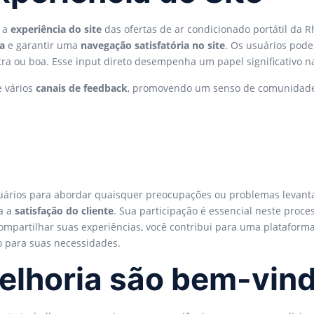
r a
experiência do site
das ofertas de ar condicionado portátil da R
a
e garantir uma
navegação satisfatória no site
. Os usuários pod
ra ou boa. Esse input direto desempenha um papel significativo n
e vários
canais de feedback
, promovendo um senso de comunidade 
suários para abordar quaisquer preocupações ou problemas levan
a a
satisfação do cliente
. Sua participação é essencial neste proc
ompartilhar suas experiências, você contribui para uma plataform
o para suas necessidades.
elhoria são bem-vin