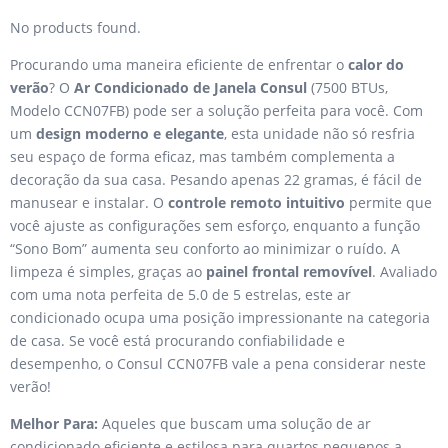
No products found.
Procurando uma maneira eficiente de enfrentar o
calor do
verão
? O
Ar Condicionado de Janela Consul
(7500 BTUs,
Modelo CCN07FB) pode ser a solução perfeita para você. Com
um
design moderno e elegante
, esta unidade não só resfria
seu espaço de forma eficaz, mas também complementa a
decoração da sua casa. Pesando apenas 22 gramas, é fácil de
manusear e instalar. O
controle remoto intuitivo
permite que
você ajuste as configurações sem esforço, enquanto a função
“Sono Bom” aumenta seu conforto ao minimizar o ruído. A
limpeza é simples, graças ao
painel frontal removível
. Avaliado
com uma nota perfeita de 5.0 de 5 estrelas, este ar
condicionado ocupa uma posição impressionante na categoria
de casa. Se você está procurando confiabilidade e
desempenho, o Consul CCN07FB vale a pena considerar neste
verão!
Melhor Para:
Aqueles que buscam uma solução de ar
condicionado eficiente e estilosa para quartos pequenos a