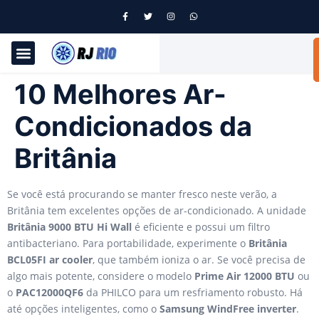
10 Melhores Ar-
Condicionados da
Britânia
Se você está procurando se manter fresco neste verão, a
Britânia tem excelentes opções de ar-condicionado. A unidade
Britânia 9000 BTU Hi Wall
é eficiente e possui um filtro
antibacteriano. Para portabilidade, experimente o
Britânia
BCL05FI ar cooler
, que também ioniza o ar. Se você precisa de
algo mais potente, considere o modelo
Prime Air 12000 BTU
ou
o
PAC12000QF6
da PHILCO para um resfriamento robusto. Há
até opções inteligentes, como o
Samsung WindFree inverter
.