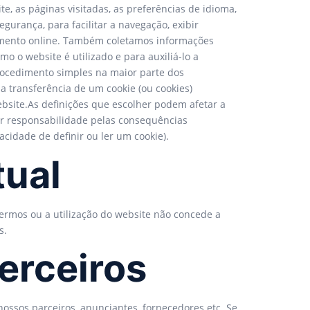
, as páginas visitadas, as preferências de idioma,
urança, para facilitar a navegação, exibir
reamento online. Também coletamos informações
 o website é utilizado e para auxiliá-lo a
rocedimento simples na maior parte dos
a transferência de um cookie (ou cookies)
ebsite.As definições que escolher podem afetar a
er responsabilidade pelas consequências
cidade de definir ou ler um cookie).
tual
rmos ou a utilização do website não concede a
s.
terceiros
nossos parceiros, anunciantes, fornecedores etc. Se