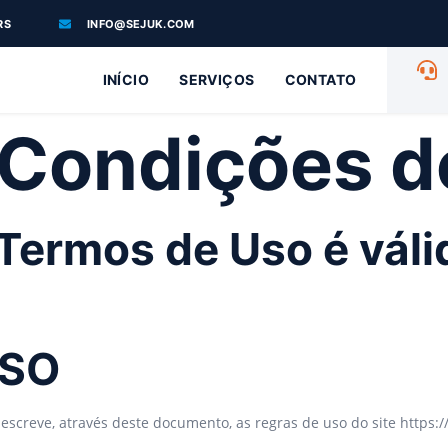
RS
INFO@SEJUK.COM
INÍCIO
SERVIÇOS
CONTATO
 Condições d
 Termos de Uso é válid
USO
escreve, através deste documento, as regras de uso do site https:/