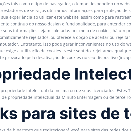
ações tais como o tipo de navegador, o tempo despendido no website
restadores de serviços utilizamos informações para proteção de seg
r sua experiência ao utilizar este website, assim como para rast
ento contínuo do nosso design e funcionalidade, para entender como
ue suas informações sejam coletadas por meio de cookies, há um p
aticamente rejeitados, ou oferece a opção de aceitar ou rejeitar 
mputador. Entretanto, isso pode gerar inconvenientes no uso do w
e exige a utilização de cookies. Neste sentido, rejeitamos qualqu
e provocado pela desativação de cookies no seu dispositivo (incapa
opriedade Intelec
ropriedade intelectual da mesma ou de seus licenciados. Estes Te
os de propriedade intelectual da Minuto Enfermagem ou de terceiro
ks para sites de 
nks de hipertexto que redirecionará você para sites das redes dos 