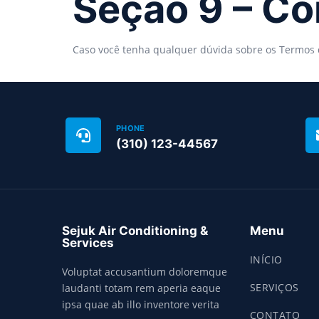
Seção 9 – Co
Caso você tenha qualquer dúvida sobre os Termos 
PHONE
(310) 123-44567
Sejuk Air Conditioning &
Menu
Services
INÍCIO
Voluptat accusantium doloremque
SERVIÇOS
laudanti totam rem aperia eaque
ipsa quae ab illo inventore verita
CONTATO