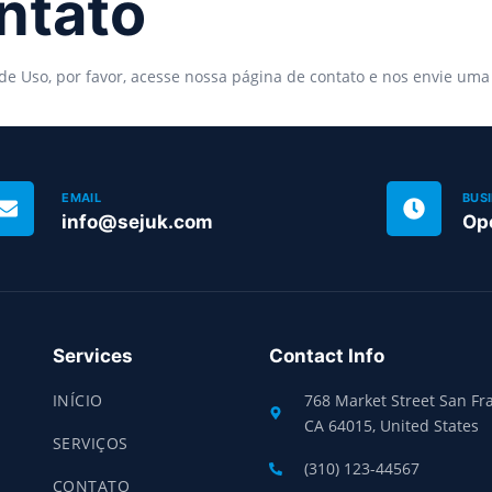
ntato
de Uso, por favor, acesse nossa página de contato e nos envie u
EMAIL
BUS
info@sejuk.com
Op
Services
Contact Info
INÍCIO
768 Market Street San Fra
CA 64015, United States
SERVIÇOS
(310) 123-44567
CONTATO