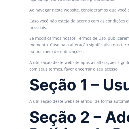
Ao navegar neste website, consideramos que você 
Caso você não esteja de acordo com as condições d
pessoais.
Se modificarmos nossos Termos de Uso, publicaremo
momento. Caso haja alteração significativa nos te
ou por meio de notificações.
A utilização deste website após as alterações signi
com seus termos, favor encerrar o seu acesso.
Seção 1 – Us
A utilização deste website atribui de forma automát
Seção 2 – Ad