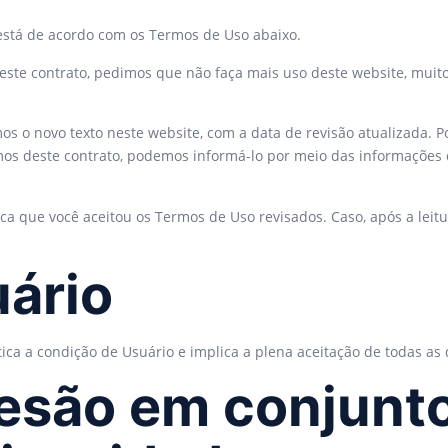
está de acordo com os Termos de Uso abaixo.
este contrato, pedimos que não faça mais uso deste website, muit
s o novo texto neste website, com a data de revisão atualizada. 
rmos deste contrato, podemos informá-lo por meio das informaçõe
fica que você aceitou os Termos de Uso revisados. Caso, após a leit
uário
ica a condição de Usuário e implica a plena aceitação de todas as 
esão em conjunt