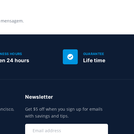
ma mensagem.
INESS HOURS
GUARANTEE
en 24 hours
Life time
Newsletter
ncisco,
Get $5 off when you sign up for emails
with savings and tips.