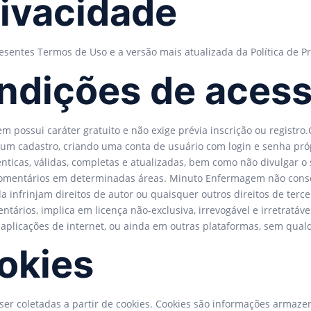
rivacidade
presentes Termos de Uso e a versão mais atualizada da Política de
ndições de aces
 possui caráter gratuito e não exige prévia inscrição ou registro
 um cadastro, criando uma conta de usuário com login e senha pró
nticas, válidas, completas e atualizadas, bem como não divulgar o 
 comentários em determinadas áreas. Minuto Enfermagem não con
inda infrinjam direitos de autor ou quaisquer outros direitos de te
ários, implica em licença não-exclusiva, irrevogável e irretratáve
plicações de internet, ou ainda em outras plataformas, sem qualqu
okies
ser coletadas a partir de cookies. Cookies são informações armaz