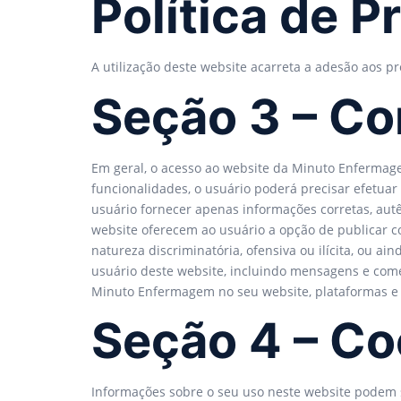
Política de P
A utilização deste website acarreta a adesão aos 
Seção 3 – Co
Em geral, o acesso ao website da Minuto Enfermagem
funcionalidades, o usuário poderá precisar efetuar
usuário fornecer apenas informações corretas, autê
website oferecem ao usuário a opção de publicar
natureza discriminatória, ofensiva ou ilícita, ou a
usuário deste website, incluindo mensagens e coment
Minuto Enfermagem no seu website, plataformas e a
Seção 4 – Co
Informações sobre o seu uso neste website podem 